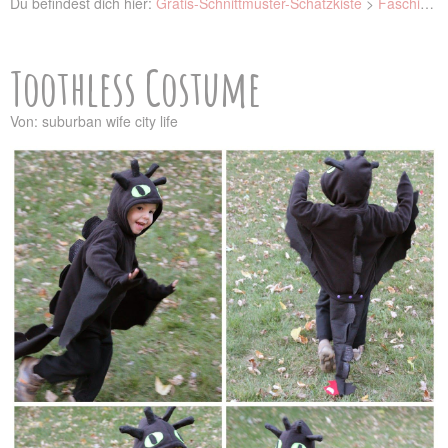
Du befindest dich hier:
Gratis-Schnittmuster-Schatzkiste
>
Fasching
Toothless Costume
Von: suburban wife city life