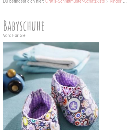
Du befindest dich hier:
Gratis-Schnittmuster-Schatzkiste
>
Kinder
>
B
Babyschuhe
Von: Für Sie