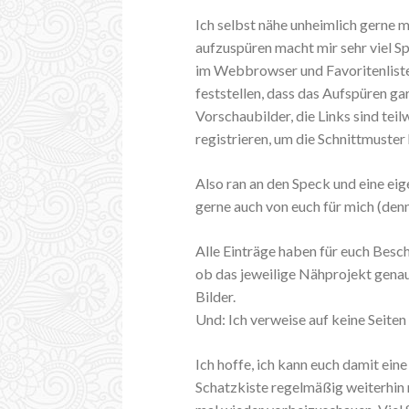
Ich selbst nähe unheimlich gerne m
aufzuspüren macht mir sehr viel S
im Webbrowser und Favoritenliste
feststellen, dass das Aufspüren gar
Vorschaubilder, die Links sind tei
registrieren, um die Schnittmust
Also ran an den Speck und eine ei
gerne auch von euch für mich (denn
Alle Einträge haben für euch Besc
ob das jeweilige Nähprojekt genau 
Bilder.
Und: Ich verweise auf keine Seiten
Ich hoffe, ich kann euch damit ein
Schatzkiste regelmäßig weiterhin m