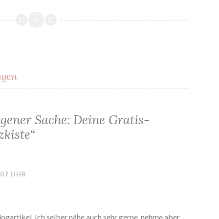
ugen
gation
igener Sache: Deine Gratis-
zkiste
“
:07 UHR
Blogartikel. Ich selber nähe auch sehr gerne, nehme aber