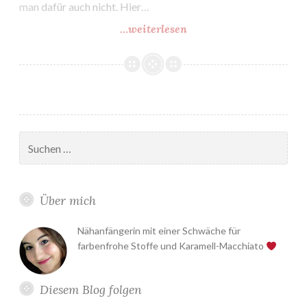
man dafür auch nicht. Hier…
…weiterlesen
Jeansjacke
im
Desigual-
Stil
Suchen
nach:
Über mich
Nähanfängerin mit einer Schwäche für
farbenfrohe Stoffe und Karamell-Macchiato
Diesem Blog folgen