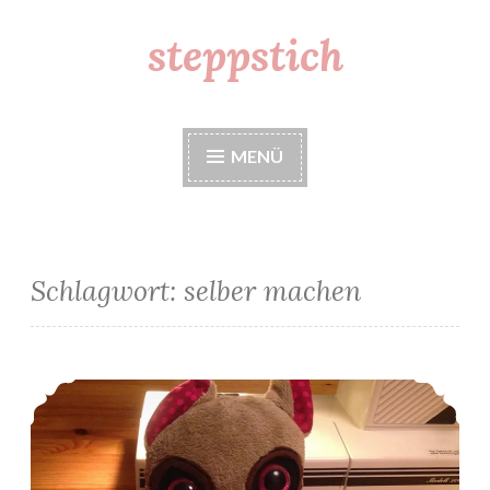
steppstich
Zum
Inhalt
springen
MENÜ
Schlagwort: selber machen
Plüschtiere mit Glubschaugen