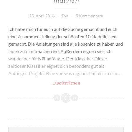
machen
25. April 2016
Eva
5 Kommentare
Ich habe mich für euch auf die Suche gemacht und euch
eine Zusammenstellung der schönsten 10 Nadelkissen
gemacht. Die Anleitungen sind alle kosenlos zu haben und
laden zum mitmachen ein. Außerdem eignen sie sich
wunderbar für Nähanfänger. Der Klassiker Dieser
zeitloser Klassiker eignet sich besonders gut als
Anfänger-Projekt. Bine von was eigenes hat hierzu eine…
…weiterlesen
10
tolle
Nadelkissen
zum
selber
machen
Suchen