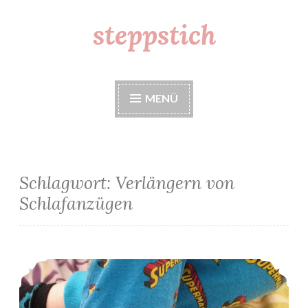
steppstich
Zum
Inhalt
springen
MENÜ
Schlagwort: Verlängern von
Schlafanzügen
Schlafanzug verlängern in 10min