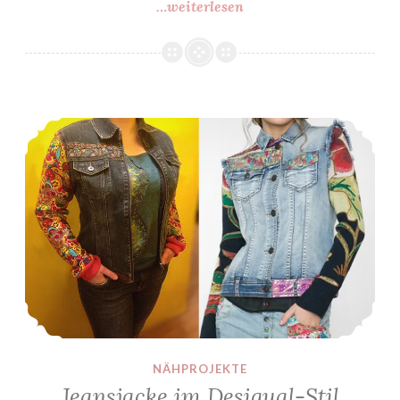
…weiterlesen
Minitäschli
für
Anfänger
Jeansjacke im Desigual-Stil
NÄHPROJEKTE
Jeansjacke im Desigual-Stil