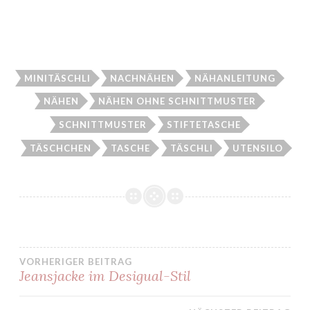
MINITÄSCHLI
NACHNÄHEN
NÄHANLEITUNG
NÄHEN
NÄHEN OHNE SCHNITTMUSTER
SCHNITTMUSTER
STIFTETASCHE
TÄSCHCHEN
TASCHE
TÄSCHLI
UTENSILO
VORHERIGER BEITRAG
Jeansjacke im Desigual-Stil
Beitragsnavigation